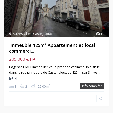
Autres villes
,
Casteljaloux
11
Immeuble 125m² Appartement et local
commerci...
205 000 €
HAI
L’agence DMLT immobilier vous propose cet immeuble situé
dans la rue principale de Casteljaloux de 125m² sur 3 nive
…
[plus]
info complète
2
3
2
125,00 m