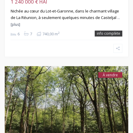
1 240 000 €
HAI
Nichée au cœur du Lot-et-Garonne, dans le charmant village
de La Réunion, à seulement quelques minutes de Casteljal
…
[plus]
info complète
2
6
7
740,00 m
À vendre