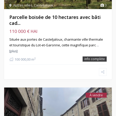
Autres villes
,
Casteljaloux
3
Parcelle boisée de 10 hectares avec bâti
cad...
110 000 €
HAI
Située aux portes de Casteljaloux, charmante ville thermale
et touristique du Lot-et-Garonne, cette magnifique parc
…
[plus]
info complète
2
100 000,00 m
À vendre