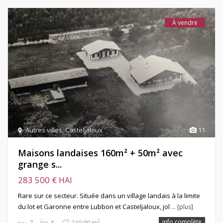
À vendre
Autres villes
,
Casteljaloux
11
Maisons landaises 160m² + 50m² avec
grange s...
283 500 €
HAI
Rare sur ce secteur. Située dans un village landais à la limite
du lot et Garonne entre Lubbon et Casteljaloux, jol
… [plus]
info complète
2
7
4
210,00 m