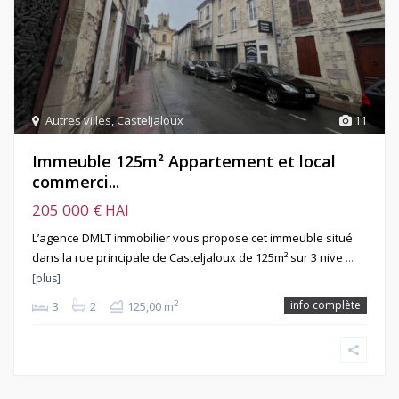
Autres villes
,
Casteljaloux
11
Immeuble 125m² Appartement et local
commerci...
205 000 €
HAI
L’agence DMLT immobilier vous propose cet immeuble situé
dans la rue principale de Casteljaloux de 125m² sur 3 nive
…
[plus]
info complète
2
3
2
125,00 m