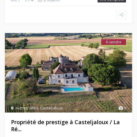
À vendre
Autres villes
,
Casteljaloux
9
Propriété de prestige à Casteljaloux / La
Ré...