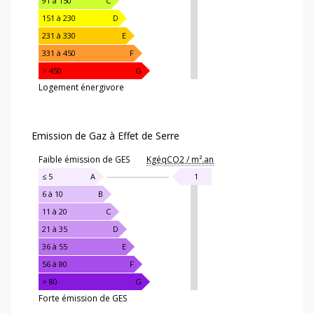
91 à 150
C
151 à 230
D
231 à 330
E
331 à 450
F
> 450
G
Logement énergivore
Emission de Gaz à Effet de Serre
Faible émission de GES
KgéqCO2 / m².an
≤ 5
A
1
6 à 10
B
11 à 20
C
21 à 35
D
36 à 55
E
56 à 80
F
> 80
G
Forte émission de GES