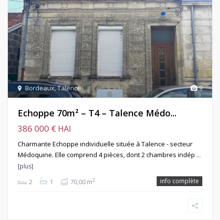
Bordeaux
,
Talence
9
Echoppe 70m² – T4 – Talence Médo...
386 000 €
HAI
Charmante Echoppe individuelle située à Talence - secteur
Médoquine. Elle comprend 4 pièces, dont 2 chambres indép
…
[plus]
info complète
2
2
1
70,00 m