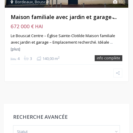
Bordeaux
,
Bouscat
10
Maison familiale avec jardin et garage ̵...
672 000 €
HAI
Le Bouscat Centre – Église Sainte-Clotilde Maison familiale
avec jardin et garage – Emplacement recherché. Idéale
…
[plus]
info complète
2
4
3
140,00 m
RECHERCHE AVANCÉE
Statut