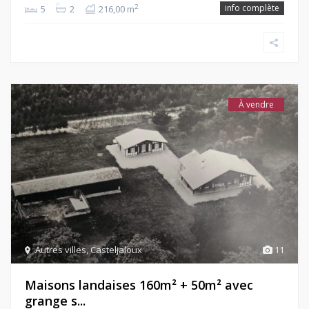
info complète
2
5
2
216,00 m
À vendre
Autres villes
,
Casteljaloux
11
Maisons landaises 160m² + 50m² avec
grange s...