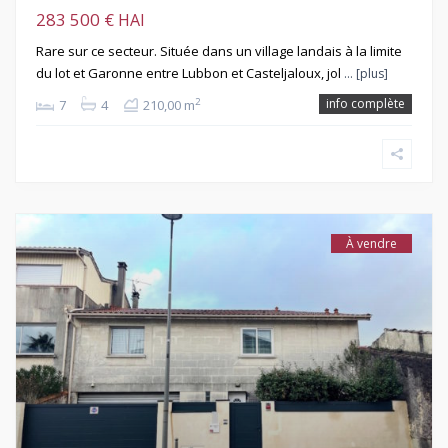
283 500 €
HAI
Rare sur ce secteur. Située dans un village landais à la limite
du lot et Garonne entre Lubbon et Casteljaloux, jol
… [plus]
info complète
2
7
4
210,00 m
À vendre