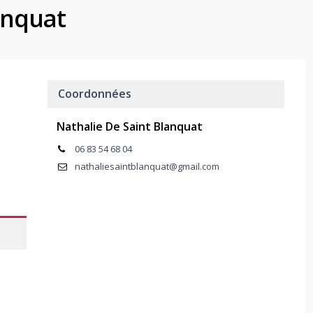
anquat
Coordonnées
Nathalie De Saint Blanquat
06 83 54 68 04
nathaliesaintblanquat@gmail.com